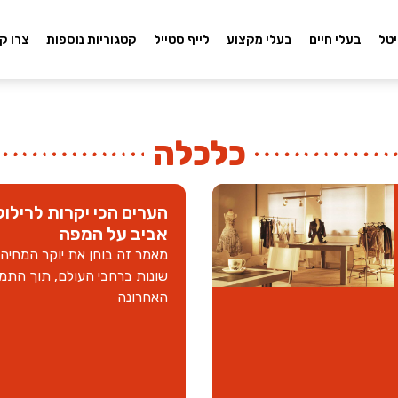
יטל
בעלי חיים
בעלי מקצוע
לייף סטייל
קטגוריות נוספות
צרו ק
כלכלה
הערים הכי יקרות לרילוק
אביב על המפה
מאמר זה בוחן את יוקר המחיה
שונות ברחבי העולם, תוך הת
האחרונה