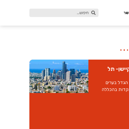
שר
יישן- תל
 הגדל בערים
מקדות בהכללה