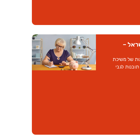
ראל –
נות של משיכת
תובנות לגבי