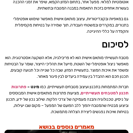
אוטומטיות למלאי. מפעל אחר, בתחום המזון הקפוא, שיפר את זמני ההכנה
בעשרות אחוזים בזכות התאמות במבנה המטבח ובתשתיות.
גם במאפיות ובקונדיטוריות, עיצוב מותאם אישית מאפשר שימוש אופטימלי
בתנורים, במקררים ובמשטחי העבודה, תוך שמירה על בטיחות מקסימלית
והקפדה על כללי ההיגיינה.
לסיכום
מטבח תעשייתי מותאם אישית הוא לא פריבילגיה, אלא השקעה אסטרטגית. הוא
מאפשר ניצול אופטימלי של השטח, מייעל את תהליכי הייצור, שומר על הבטיחות
ומשפר את איכות המוצר. בתעשיית המזון, שבה כל שנייה וכל תנועה קובעים,
תכנון חכם הוא ההבדל בין עמידה ביעדים לבין פיגור מאחור.
חברות המתמחות בתכנון ועיצוב מטבחים תעשייתיים, כמו
מינט –
פתרונות
תכנון למטבחים תעשייתיים
, מציעות פתרונות מותאמים אישית המבוססים
על ניסיון, טכנולוגיה והבנה מעמיקה של צרכי הלקוח. שילוב נכון של ידע, תכנון
וביצוע מבטיח שהמטבח יהפוך ללב הפועם של המפעל – מקום שבו יעילות,
בטיחות ואיכות נפגשים ליצירת הצלחה מתמשכת.
מאמרים נוספים בנושא