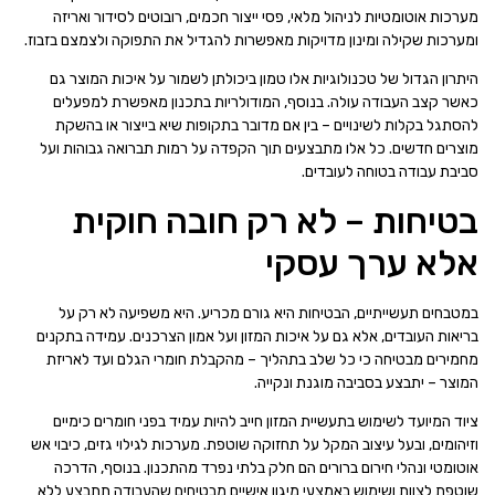
מערכות אוטומטיות לניהול מלאי, פסי ייצור חכמים, רובוטים לסידור ואריזה
ומערכות שקילה ומינון מדויקות מאפשרות להגדיל את התפוקה ולצמצם בזבוז.
היתרון הגדול של טכנולוגיות אלו טמון ביכולתן לשמור על איכות המוצר גם
כאשר קצב העבודה עולה. בנוסף, המודולריות בתכנון מאפשרת למפעלים
להסתגל בקלות לשינויים – בין אם מדובר בתקופות שיא בייצור או בהשקת
מוצרים חדשים. כל אלו מתבצעים תוך הקפדה על רמות תברואה גבוהות ועל
סביבת עבודה בטוחה לעובדים.
בטיחות – לא רק חובה חוקית
אלא ערך עסקי
במטבחים תעשייתיים, הבטיחות היא גורם מכריע. היא משפיעה לא רק על
בריאות העובדים, אלא גם על איכות המזון ועל אמון הצרכנים. עמידה בתקנים
מחמירים מבטיחה כי כל שלב בתהליך – מהקבלת חומרי הגלם ועד לאריזת
המוצר – יתבצע בסביבה מוגנת ונקייה.
ציוד המיועד לשימוש בתעשיית המזון חייב להיות עמיד בפני חומרים כימיים
וזיהומים, ובעל עיצוב המקל על תחזוקה שוטפת. מערכות לגילוי גזים, כיבוי אש
אוטומטי ונהלי חירום ברורים הם חלק בלתי נפרד מהתכנון. בנוסף, הדרכה
שוטפת לצוות ושימוש באמצעי מיגון אישיים מבטיחים שהעבודה תתבצע ללא